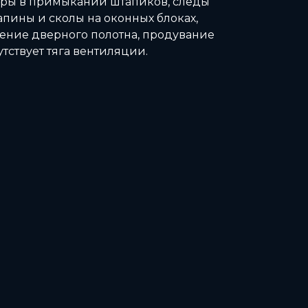
зоры в примыкании штапиков, следы
апины и сколы на оконных блоках,
ение дверного полотна, продувание
утствует тяга вентиляции.