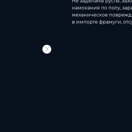
Не заделаны русты, за
намокания по полу, зар
механическое поврежд
в импорте фрамуги, отс